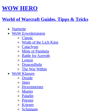
WOW HERO
World of Warcraft Guides, Tipps & Tricks
Startseite
WoW Erweiterungen
Classic
Wrath of the Lich King
Cataclysm
Mists of Pandaria
Battle for Azeroth
Legion
Dragonflight
The War Within
WoW Klassen
Druide
Jäger
Hexenmeister
Magier
Paladin
Priester
Krieger
Schamane