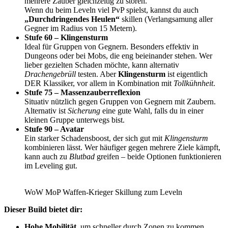
mehrere Zauber gleichzeitig zu stören.
Wenn du beim Leveln viel PvP spielst, kannst du auch
„Durchdringendes Heulen“
skillen (Verlangsamung aller
Gegner im Radius von 15 Metern).
Stufe 60 – Klingensturm
Ideal für Gruppen von Gegnern. Besonders effektiv in
Dungeons oder bei Mobs, die eng beieinander stehen. Wer
lieber gezielten Schaden möchte, kann alternativ
Drachengebrüll
testen. Aber
Klingensturm
ist eigentlich
DER Klassiker, vor allem in Kombination mit
Tollkühnheit
.
Stufe 75 – Massenzauberreflexion
Situativ nützlich gegen Gruppen von Gegnern mit Zaubern.
Alternativ ist
Sicherung
eine gute Wahl, falls du in einer
kleinen Gruppe unterwegs bist.
Stufe 90 – Avatar
Ein starker Schadensboost, der sich gut mit
Klingensturm
kombinieren lässt. Wer häufiger gegen mehrere Ziele kämpft,
kann auch zu
Blutbad
greifen – beide Optionen funktionieren
im Leveling gut.
WoW MoP Waffen-Krieger Skillung zum Leveln
Dieser Build bietet dir:
Hohe Mobilität
, um schneller durch Zonen zu kommen