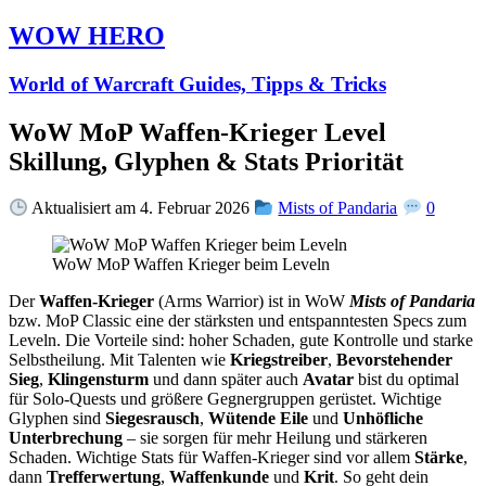
WOW HERO
World of Warcraft Guides, Tipps & Tricks
WoW MoP Waffen-Krieger Level
Skillung, Glyphen & Stats Priorität
Aktualisiert am 4. Februar 2026
Mists of Pandaria
0
WoW MoP Waffen Krieger beim Leveln
Der
Waffen-Krieger
(Arms Warrior) ist in WoW
Mists of Pandaria
bzw. MoP Classic eine der stärksten und entspanntesten Specs zum
Leveln. Die Vorteile sind: hoher Schaden, gute Kontrolle und starke
Selbstheilung. Mit Talenten wie
Kriegstreiber
,
Bevorstehender
Sieg
,
Klingensturm
und dann später auch
Avatar
bist du optimal
für Solo-Quests und größere Gegnergruppen gerüstet. Wichtige
Glyphen sind
Siegesrausch
,
Wütende Eile
und
Unhöfliche
Unterbrechung
– sie sorgen für mehr Heilung und stärkeren
Schaden. Wichtige Stats für Waffen-Krieger sind vor allem
Stärke
,
dann
Trefferwertung
,
Waffenkunde
und
Krit
. So geht dein