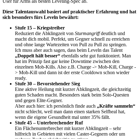
User für Arms als besten Leveling-Spec ab.
Diese Talentauswahl basiert auf praktischer Erfahrung und hat
sich besonders fürs Leveln bewährt:
Stufe 15 – Kriegstreiber
Reduziert die Abklingzeit von
Sturmangriff
deutlich und
macht dich mobil. Perfekt, um Gegner schnell zu erreichen
und ohne lange Wartezeiten von Pull zu Pull zu springen.
Ich muss aber auch sagen, dass beim Leveln das Talent
„Doppelt hält besser“
ebenfalls sehr gut funktioniert. Man
hat im Prinzip fast gar keine Downtime zwischen den
einzelnen Mob-Kills. Also z.B. Charge -> Mob-Kill, Charge -
> Mob-Kill und dann ist der erste Cooldown schon wieder
ready.
Stufe 30 – Bevorstehender Sieg
Eine aktive Heilung mit kurzer Abklingzeit, die gleichzeitig
guten Schaden macht. Besonders stark beim Solo-Questen
und gegen Elite-Gegner.
Aber auch hier: ich persönlich finde auch
„Kräfte sammeln“
nicht schlecht, weil man dann einen starken Selfheal hat,
wenn die eigene Gesundheit mal unter 35% fällt.
Stufe 45 – Unterbrechender Ruf
Ein Flächenunterbrecher mit kurzer Abklingzeit – sehr
hilfreich in Gebieten mit vielen Caster-Gegnern oder um