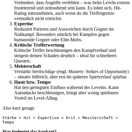
Verhindert, dass Angriffe verfehlen – was beim Leveln extrem
frustrierend und zeitraubend sein kann. Es lohnt sich, Hit-
Rating mitzunehmen, auch wenn du die Treffergrenze
vermutlich nicht erreichst.
Expertise
Reduziert Parieren und Ausweichen durch Gegner im
Nahkampf. Besonders nützlich bei Kämpfen gegen
humanoide Gegner oder Elite-Mobs.
Kritische Trefferwertung
Kritische Treffer beschleunigen den Kampfverlauf und
steigern deinen Schaden deutlich – ideal für schnelleres
Questen.
Meisterschaft
Verstärkt
Streitschläge
(engl. Mastery: Strikes of Opportunity)
– situativ hilfreich, aber erst im späteren Spielverlauf spürbar.
Haste bzw. Tempo
Hat den geringsten Einfluss während des Levelns. Kann
Autoattacks beschleunigen, bringt aber wenig spürbaren
Vorteil im Level-Alltag.
Also kurz gesagt:
Stärke > Hit > Expertise > Krit > Meisterschaft > 
Tempo
Was bedeutet das konkret?