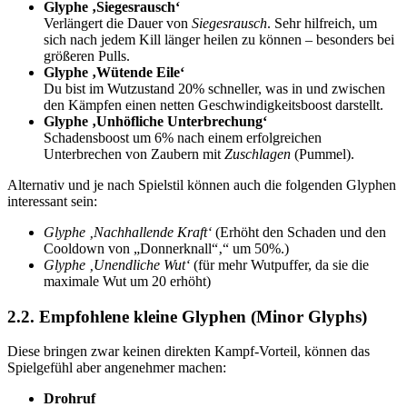
Glyphe ‚Siegesrausch‘
Verlängert die Dauer von
Siegesrausch
. Sehr hilfreich, um
sich nach jedem Kill länger heilen zu können – besonders bei
größeren Pulls.
Glyphe ‚Wütende Eile‘
Du bist im Wutzustand 20% schneller, was in und zwischen
den Kämpfen einen netten Geschwindigkeitsboost darstellt.
Glyphe ‚Unhöfliche Unterbrechung‘
Schadensboost um 6% nach einem erfolgreichen
Unterbrechen von Zaubern mit
Zuschlagen
(Pummel).
Alternativ und je nach Spielstil können auch die folgenden Glyphen
interessant sein:
Glyphe ‚Nachhallende Kraft‘
(Erhöht den Schaden und den
Cooldown von „Donnerknall“‚“ um 50%.)
Glyphe ‚Unendliche Wut‘
(für mehr Wutpuffer, da sie die
maximale Wut um 20 erhöht)
2.2. Empfohlene kleine Glyphen (Minor Glyphs)
Diese bringen zwar keinen direkten Kampf-Vorteil, können das
Spielgefühl aber angenehmer machen:
Drohruf