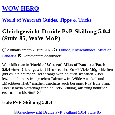
WOW HERO
World of Warcraft Guides, Tipps & Tricks
Gleichgewicht-Druide PvP-Skillung 5.0.4
(Stufe 85, WoW MoP)
🕒 Aktualisiert am 2. Juni 2025
📂
Druide
,
Klassenguides
,
Mists of
für
Pandaria
💬
Kommentare deaktiviert
Gleichgewicht-
Wie skillt man in
World of Warcraft Mists of Pandaria Patch
Druide
5.0.4 einen Gleichgewicht-Druide, also Eule
? Viele Möglichkeiten
PvP-
gibt es ja nicht mehr und anfangs war ich auch skeptisch. Aber
Skillung
letzendlich muss ich gestehen Talente wie „Wilde Attacke“ und
5.0.4
„Mächtiger Hieb“ machen durchaus auch bei einer PvP-Eule Sinn.
(Stufe
Hier ist mein Vorschlag für eine PvP-Skillung, allerding natürlich
85,
erst mal nur bis Stufe 85.
WoW
MoP)
Eule PvP-Skillung 5.0.4