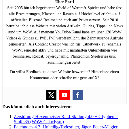
Über Forti
Seit 2005 bin ich begeisterter World of Warcraft-Spieler und habe fast
alle Erweiterungen, Klassen und Rassen auf Höchstlevel erlebt – auf
offiziellen Blizzard Realms und auch auf Privatservern. Seit 2010
betreibe ich diese Website mit vielen Artikeln, Guides, Tipps und News
rund um WoW. Auf meinem YouTube-Kanal habe ich über 120 WoW
Videos & Guides zu PvE, PvP veröffentlicht, die Zehntausende Aufrufe
generierten. Als Content Creator war ich für justnetwork.eu (ehemals
WoWSzene.de) aktiv und habe mit namhaften Unternehmen wie
Sennheiser, Roccat, beyerdynamic, Plantronics, Steelseries usw.
zusammengearbeitet.
Du willst Feedback zu dieser Website loswerden? Hinterlasse einen
Kommentar oder schreibe mir gern auf X!
Das könnte dich auch interessieren:
Zerstörung-Hexenmeister Raid-Skillung 4.0 + Glyphen –
Stufe 85 (WoW Cataclysm)
Patchnotes 4.3: Unheilig-Todesritter, Jäger, Feuer-Magier,