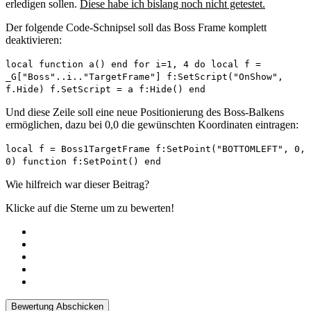
erledigen sollen.
Diese habe ich bislang noch nicht getestet.
Der folgende Code-Schnipsel soll das Boss Frame komplett
deaktivieren:
local function a() end for i=1, 4 do local f =
_G["Boss"..i.."TargetFrame"] f:SetScript("OnShow",
f.Hide) f.SetScript = a f:Hide() end
Und diese Zeile soll eine neue Positionierung des Boss-Balkens
ermöglichen, dazu bei 0,0 die gewünschten Koordinaten eintragen:
local f = Boss1TargetFrame f:SetPoint("BOTTOMLEFT", 0,
0) function f:SetPoint() end
Wie hilfreich war dieser Beitrag?
Klicke auf die Sterne um zu bewerten!
Bewertung Abschicken