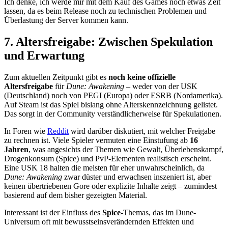
Ich denke, ich werde mir mit dem Kauf des Games noch etwas Zeit
lassen, da es beim Release noch zu technischen Problemen und
Überlastung der Server kommen kann.
7. Altersfreigabe: Zwischen Spekulation
und Erwartung
Zum aktuellen Zeitpunkt gibt es
noch keine offizielle
Altersfreigabe
für
Dune: Awakening
– weder von der USK
(Deutschland) noch von PEGI (Europa) oder ESRB (Nordamerika).
Auf Steam ist das Spiel bislang ohne Alterskennzeichnung gelistet.
Das sorgt in der Community verständlicherweise für Spekulationen.
In Foren wie
Reddit
wird darüber diskutiert, mit welcher Freigabe
zu rechnen ist. Viele Spieler vermuten eine Einstufung ab
16
Jahren
, was angesichts der Themen wie Gewalt, Überlebenskampf,
Drogenkonsum (Spice) und PvP-Elementen realistisch erscheint.
Eine USK 18 halten die meisten für eher unwahrscheinlich, da
Dune: Awakening
zwar düster und erwachsen inszeniert ist, aber
keinen übertriebenen Gore oder explizite Inhalte zeigt – zumindest
basierend auf dem bisher gezeigten Material.
Interessant ist der Einfluss des
Spice
-Themas, das im Dune-
Universum oft mit bewusstseinsverändernden Effekten und