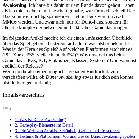
Awakening
. Ich hatte bis dahin nur am Rande davon gehört – aber
als ich mich näher damit beschäftigt habe, war für mich schnell klar:
Das könnte ein richtig spannender Titel für Fans von Survival-
MMOs werden. Und zwar nicht nur für Dune-Fans, sondern für
alle, die komplexe Spielwelten und taktisches Gameplay mögen.
Im folgenden Artikel möchte ich dir einen umfassenden Überblick
über das Spiel geben – basierend auf allem, was bisher bekannt ist:
Was ist der Kern des Spiels? Auf welchen Plattformen erscheint es
(PC, Xbox, PS5, vielleicht auch PS4)? Was erwartet uns beim
Gameplay – PvE, PvP, Fraktionen, Klassen, Systeme? Und wann ist
endlich der Release?
Wenn du dir also einen möglichst genauen Eindruck davon
verschaffen willst, ob
Dune: Awakening
etwas für dich sein könnte,
bist du hier genau richtig.
Inhaltsverzeichnis
1. Was ist Dune: Awakening?
2. Gameplay-Elemente im Detail
3. Die Welt von Arrakis: Schönheit, Gefahr und Ressourcen
4. Technik & Plattformen: Wo und wie du Dune: Awakening spielen