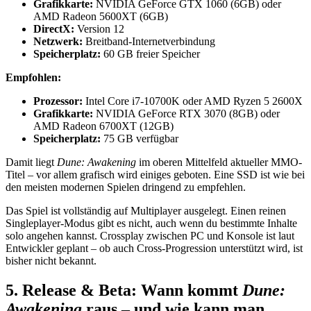
Grafikkarte:
NVIDIA GeForce GTX 1060 (6GB) oder
AMD Radeon 5600XT (6GB)
DirectX:
Version 12
Netzwerk:
Breitband-Internetverbindung
Speicherplatz:
60 GB freier Speicher
Empfohlen:
Prozessor:
Intel Core i7-10700K oder AMD Ryzen 5 2600X
Grafikkarte:
NVIDIA GeForce RTX 3070 (8GB) oder
AMD Radeon 6700XT (12GB)
Speicherplatz:
75 GB verfügbar
Damit liegt
Dune: Awakening
im oberen Mittelfeld aktueller MMO-
Titel – vor allem grafisch wird einiges geboten. Eine SSD ist wie bei
den meisten modernen Spielen dringend zu empfehlen.
Das Spiel ist vollständig auf Multiplayer ausgelegt. Einen reinen
Singleplayer-Modus gibt es nicht, auch wenn du bestimmte Inhalte
solo angehen kannst. Crossplay zwischen PC und Konsole ist laut
Entwickler geplant – ob auch Cross-Progression unterstützt wird, ist
bisher nicht bekannt.
5. Release & Beta: Wann kommt
Dune:
Awakening
raus – und wie kann man