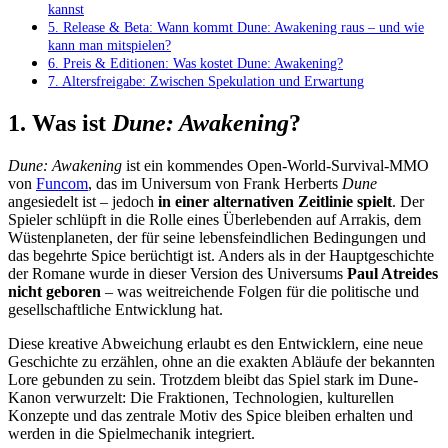
kannst
5. Release & Beta: Wann kommt Dune: Awakening raus – und wie
kann man mitspielen?
6. Preis & Editionen: Was kostet Dune: Awakening?
7. Altersfreigabe: Zwischen Spekulation und Erwartung
1. Was ist
Dune: Awakening
?
Dune: Awakening
ist ein kommendes Open-World-Survival-MMO
von
Funcom
, das im Universum von Frank Herberts
Dune
angesiedelt ist – jedoch
in einer alternativen Zeitlinie spielt
. Der
Spieler schlüpft in die Rolle eines Überlebenden auf Arrakis, dem
Wüstenplaneten, der für seine lebensfeindlichen Bedingungen und
das begehrte Spice berüchtigt ist. Anders als in der Hauptgeschichte
der Romane wurde in dieser Version des Universums
Paul Atreides
nicht geboren
– was weitreichende Folgen für die politische und
gesellschaftliche Entwicklung hat.
Diese kreative Abweichung erlaubt es den Entwicklern, eine neue
Geschichte zu erzählen, ohne an die exakten Abläufe der bekannten
Lore gebunden zu sein. Trotzdem bleibt das Spiel stark im Dune-
Kanon verwurzelt: Die Fraktionen, Technologien, kulturellen
Konzepte und das zentrale Motiv des Spice bleiben erhalten und
werden in die Spielmechanik integriert.