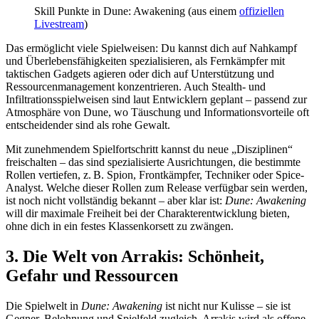
Skill Punkte in Dune: Awakening (aus einem
offiziellen
Livestream
)
Das ermöglicht viele Spielweisen: Du kannst dich auf Nahkampf
und Überlebensfähigkeiten spezialisieren, als Fernkämpfer mit
taktischen Gadgets agieren oder dich auf Unterstützung und
Ressourcenmanagement konzentrieren. Auch Stealth- und
Infiltrationsspielweisen sind laut Entwicklern geplant – passend zur
Atmosphäre von Dune, wo Täuschung und Informationsvorteile oft
entscheidender sind als rohe Gewalt.
Mit zunehmendem Spielfortschritt kannst du neue „Disziplinen“
freischalten – das sind spezialisierte Ausrichtungen, die bestimmte
Rollen vertiefen, z. B. Spion, Frontkämpfer, Techniker oder Spice-
Analyst. Welche dieser Rollen zum Release verfügbar sein werden,
ist noch nicht vollständig bekannt – aber klar ist:
Dune: Awakening
will dir maximale Freiheit bei der Charakterentwicklung bieten,
ohne dich in ein festes Klassenkorsett zu zwängen.
3. Die Welt von Arrakis: Schönheit,
Gefahr und Ressourcen
Die Spielwelt in
Dune: Awakening
ist nicht nur Kulisse – sie ist
Gegner, Belohnung und Spielfeld zugleich. Arrakis wird als offene,