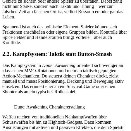
Gebiete zu sichern oder andere Spieler zu überfallen. Dabei zählt
nicht nur Stärke, sondern auch Taktik und Timing – wer zur
falschen Zeit am falschen Ort ist, verliert Ressourcen oder gar das
Leben.​
Spannend ist auch das politische Element: Spieler können sich
Fraktionen anschließen oder eigene Gruppen bilden. Kontrolle über
Spice-Felder und Handelsrouten bringt Vorteile – aber auch
Konflikte.
2.2. Kampfsystem: Taktik statt Button-Smash
Das Kampfsystem in
Dune: Awakening
orientiert sich weniger an
klassischen MMO-Rotationen und mehr an taktisch geprägten
Action-Mechaniken. Du steuerst deinen Charakter direkt, zielst
manuell und musst Positionierung, Deckung und Bewegung aktiv
einsetzen. Das erinnert eher an ein Survival-Game oder einen
Shooter als an ein typisches Rollenspiel.
Dune: Awakening Charaktererstellung
Waffen reichen von traditionellen Nahkampfwaffen über
Schusswaffen bis hin zu Hightech-Gadgets. Dazu kommen
Ausrüstungen mit aktiven und passiven Effekten, die dein Spielstil