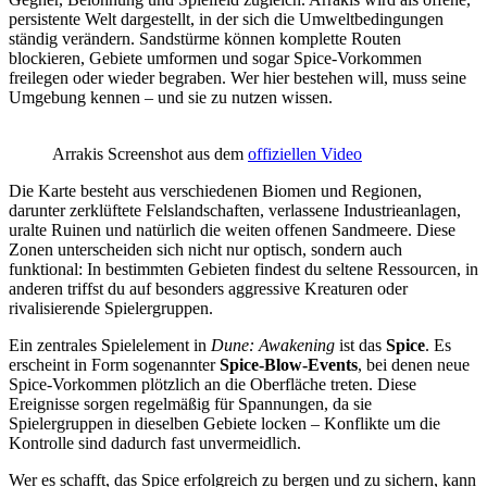
persistente Welt dargestellt, in der sich die Umweltbedingungen
ständig verändern. Sandstürme können komplette Routen
blockieren, Gebiete umformen und sogar Spice-Vorkommen
freilegen oder wieder begraben. Wer hier bestehen will, muss seine
Umgebung kennen – und sie zu nutzen wissen.
Arrakis Screenshot aus dem
offiziellen Video
Die Karte besteht aus verschiedenen Biomen und Regionen,
darunter zerklüftete Felslandschaften, verlassene Industrieanlagen,
uralte Ruinen und natürlich die weiten offenen Sandmeere. Diese
Zonen unterscheiden sich nicht nur optisch, sondern auch
funktional: In bestimmten Gebieten findest du seltene Ressourcen, in
anderen triffst du auf besonders aggressive Kreaturen oder
rivalisierende Spielergruppen.
Ein zentrales Spielelement in
Dune: Awakening
ist das
Spice
. Es
erscheint in Form sogenannter
Spice-Blow-Events
, bei denen neue
Spice-Vorkommen plötzlich an die Oberfläche treten. Diese
Ereignisse sorgen regelmäßig für Spannungen, da sie
Spielergruppen in dieselben Gebiete locken – Konflikte um die
Kontrolle sind dadurch fast unvermeidlich.
Wer es schafft, das Spice erfolgreich zu bergen und zu sichern, kann