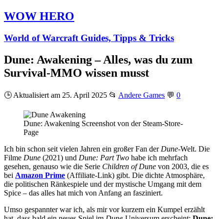
WOW HERO
World of Warcraft Guides, Tipps & Tricks
Dune: Awakening – Alles, was du zum
Survival-MMO wissen musst
🕒 Aktualisiert am 25. April 2025
📂
Andere Games
💬
0
Dune: Awakening Screenshot von der Steam-Store-
Page
Ich bin schon seit vielen Jahren ein großer Fan der
Dune
-Welt. Die
Filme
Dune
(2021) und
Dune: Part Two
habe ich mehrfach
gesehen, genauso wie die Serie
Children of Dune
von 2003, die es
bei
Amazon Prime
(Affiliate-Link) gibt. Die dichte Atmosphäre,
die politischen Ränkespiele und der mystische Umgang mit dem
Spice – das alles hat mich von Anfang an fasziniert.
Umso gespannter war ich, als mir vor kurzem ein Kumpel erzählt
hat, dass bald ein neues Spiel im
Dune
-Universum erscheint:
Dune: