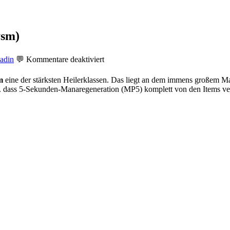
ysm)
für
ladin
💬
Kommentare deaktiviert
Holy
Paladin
m
eine der stärksten Heilerklassen. Das liegt an dem immens großem M
Glyphen
.B. dass 5-Sekunden-Manaregeneration (MP5) komplett von den Items ve
4.0.1
(WoW
Cataclysm)