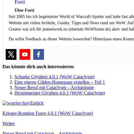
Forti
Über Forti
Seit 2005 bin ich begeisterter World of Warcraft-Spieler und habe fast al
Website mit vielen Artikeln, Guides, Tipps und News rund um WoW. Auf
Creator war ich für justnetwork.eu (ehemals WoWSzene.de) aktiv und hab
Du willst Feedback zu dieser Website loswerden? Hinterlasse einen Komm
Das könnte dich auch interessieren:
Schurke Glyphen 4.0.1 (WoW Cataclysm)
Eine eigene Gilden-Homepage erstellen – Teil 1
Neuer Beruf mit Cataclysm – Archäologie
Hexenmeister Glyphen 4.0.1 (WoW Cataclysm)
Zurück
Krieger-Rotation Furor 4.0.1 (WoW Cataclysm)
Weiter
Neuer Beruf mit Cataclysm – Archäologie