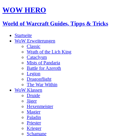
WOW HERO
World of Warcraft Guides, Tipps & Tricks
Startseite
WoW Erweiterungen
Classic
Wrath of the Lich King
Cataclysm
Mists of Pandaria
Battle for Azeroth
Legion
Dragonflight
The War Within
WoW Klassen
Druide
Jäger
Hexenmeister
Magier
Paladin
Priester
Krieger
Schamane