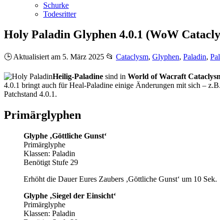
Schurke
Todesritter
Holy Paladin Glyphen 4.0.1 (WoW Catacl
🕒 Aktualisiert am 5. März 2025
📂
Cataclysm
,
Glyphen
,
Paladin
,
Pa
Heilig-Paladine
sind in
World of Wacraft Cataclys
4.0.1 bringt auch für Heal-Paladine einige Änderungen mit sich – z
Patchstand 4.0.1.
Primärglyphen
Glyphe ‚Göttliche Gunst‘
Primärglyphe
Klassen: Paladin
Benötigt Stufe 29
Erhöht die Dauer Eures Zaubers ‚Göttliche Gunst‘ um 10 Sek.
Glyphe ‚Siegel der Einsicht‘
Primärglyphe
Klassen: Paladin