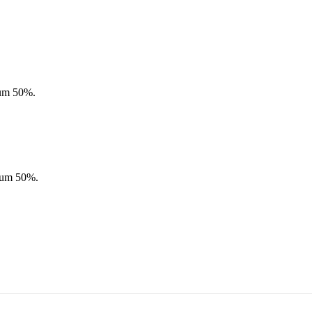
 um 50%.
‘ um 50%.
.