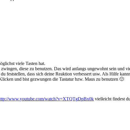
glichst viele Tasten hat.
 zwingen, diese zu benutzen. Das wird anfangs ungewohnt sein und viel
 du feststellen, dass sich deine Reaktion verbessert usw. Als Hilfe ka
m Klicken und bist gezwungen die Tastatur bzw. Maus zu benutzen 🙂
http://www.youtube.com/watch?v=XTQTgDpBx0k
vielleicht findest d