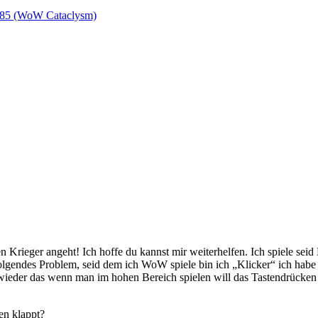
l 85 (WoW Cataclysm)
n Krieger angeht! Ich hoffe du kannst mir weiterhelfen. Ich spiele se
olgendes Problem, seid dem ich WoW spiele bin ich „Klicker“ ich habe 
wieder das wenn man im hohen Bereich spielen will das Tastendrücken 
en klappt?