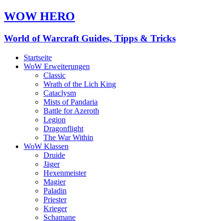
WOW HERO
World of Warcraft Guides, Tipps & Tricks
Startseite
WoW Erweiterungen
Classic
Wrath of the Lich King
Cataclysm
Mists of Pandaria
Battle for Azeroth
Legion
Dragonflight
The War Within
WoW Klassen
Druide
Jäger
Hexenmeister
Magier
Paladin
Priester
Krieger
Schamane