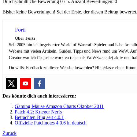
Durchschnittliche Bewertung
0
/ 5. Anzahl Bewertungen:
0
Bisher keine Bewertungen! Sei der Erste, der diesen Beitrag bewertet
Forti
Über Forti
Seit 2005 bin ich begeisterter World of Warcraft-Spieler und habe fast al
Website mit vielen Artikeln, Guides, Tipps und News rund um WoW. Auf
Creator war ich für justnetwork.eu (ehemals WoWSzene.de) aktiv und hab
Du willst Feedback zu dieser Website loswerden? Hinterlasse einen Komm
Das könnte dich auch interessieren:
Gaming-Mäuse Amazon Charts Oktober 2011
Patch 4.2: Krieger Nerfs
Betrachten-Bug seit 4.0.1
Offizielle Patchnotes 4.0.6 in deutsch
Zurück