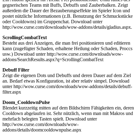
gegnerischen Teams mit Buffs, Debuffs und Zauberbalken. Zeigt
außerdem die Dauer der Bezauberungseffekte im Spieler Icon und
postet nützliche Informationen (z.B. Benutzung der Schmuckstücke
oder Cooldowns) im Gruppenchat. Download unter
http://wow.curse.com/downloads/wow-addons/details/gladius.aspx.
ScrollingCombatText
Besteht aus drei Anzeigen, die man frei positionieren und editieren
kann (zugefügter Schaden, erhaltene Heilung oder Schaden, Proccs
usw.) Download unter http://wow.curse.com/downloads/wow-
addons/SearchResults.aspx?q=ScrollingCombatText
Debuff Filter
Zeigt die eigenen Dots und Debuffs und deren Dauer auf dem Ziel
an. Bedarf etwas Konfiguration, ist aber relativ simpel. Download
unter http://wow.curse.com/downloads/wow-addons/details/debuff-
filter.aspx
Doom_CooldownPulse
Blendet kurzzeitig mitten auf dem Bildschirm Fähigkeiten ein, deren
Cooldown abgelaufen ist. Sehr nützlich, wenn man mit Makros und
mehrfach belegten Tasten spielt. Download unter
http://wow.curse.com/downloads/wow-
addons/details/doomcooldownpulse.aspx