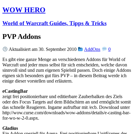
WOW HERO
World of Warcraft Guides, Tipps & Tricks
PVP Addons
Aktualisiert am 30. September 2010
AddOns
0
Es gibt eine ganze Menge an verschiedenen Addons für World of
Warcraft und jeder muss selbst für sich entscheiden, welche davon
sinnvoll sind und zum eigenen Spielstil passen. Doch einige Addons
eignen sich besonders gut fürs PVP – in diesem Beitrag werde ich
einige dieser vorstellen und erläutern.
eCastingBar
zeigt frei positionierbare und editierbare Zauberbalken des Ziels
oder des Focus Targets auf dem Bildschirm an und ermöglicht somit
das schnelle Reagieren. Ingame aufrufbar mit /ecb. Download unter
http://wow.curse.com/downloads/wow-addons/details/e-casting-bar-
for-wo-w-2-0.aspx.
Gladius
Ein Addon speziell für Arena. Frei positionierbare UnitFrames des