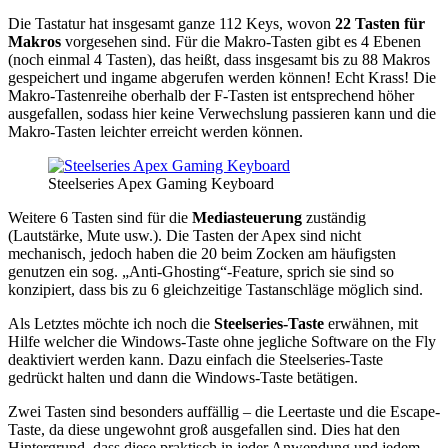
Die Tastatur hat insgesamt ganze 112 Keys, wovon
22 Tasten für
Makros
vorgesehen sind. Für die Makro-Tasten gibt es 4 Ebenen
(noch einmal 4 Tasten), das heißt, dass insgesamt bis zu 88 Makros
gespeichert und ingame abgerufen werden können! Echt Krass! Die
Makro-Tastenreihe oberhalb der F-Tasten ist entsprechend höher
ausgefallen, sodass hier keine Verwechslung passieren kann und die
Makro-Tasten leichter erreicht werden können.
Steelseries Apex Gaming Keyboard
Weitere 6 Tasten sind für die
Mediasteuerung
zuständig
(Lautstärke, Mute usw.). Die Tasten der Apex sind nicht
mechanisch, jedoch haben die 20 beim Zocken am häufigsten
genutzen ein sog. „Anti-Ghosting“-Feature, sprich sie sind so
konzipiert, dass bis zu 6 gleichzeitige Tastanschläge möglich sind.
Als Letztes möchte ich noch die
Steelseries-Taste
erwähnen, mit
Hilfe welcher die Windows-Taste ohne jegliche Software on the Fly
deaktiviert werden kann. Dazu einfach die Steelseries-Taste
gedrückt halten und dann die Windows-Taste betätigen.
Zwei Tasten sind besonders auffällig – die Leertaste und die Escape-
Taste, da diese ungewohnt groß ausgefallen sind. Dies hat den
Hintergrund, dass diese praktisch in jeder Anwendung und jedem