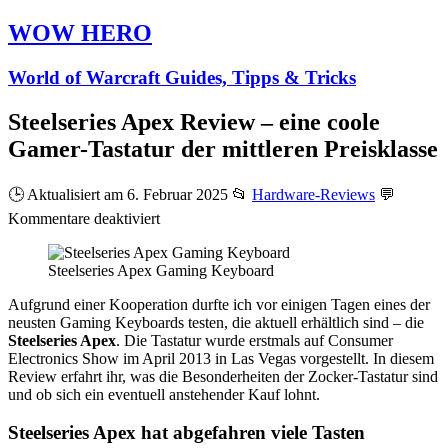
WOW HERO
World of Warcraft Guides, Tipps & Tricks
Steelseries Apex Review – eine coole
Gamer-Tastatur der mittleren Preisklasse
🕒 Aktualisiert am 6. Februar 2025
📂
Hardware-Reviews
💬
für
Kommentare deaktiviert
Steelseries
Apex
Steelseries Apex Gaming Keyboard
Review
–
Aufgrund einer Kooperation durfte ich vor einigen Tagen eines der
eine
neusten Gaming Keyboards testen, die aktuell erhältlich sind – die
coole
Steelseries Apex
. Die Tastatur wurde erstmals auf Consumer
Gamer-
Electronics Show im April 2013 in Las Vegas vorgestellt. In diesem
Tastatur
Review erfahrt ihr, was die Besonderheiten der Zocker-Tastatur sind
der
und ob sich ein eventuell anstehender Kauf lohnt.
mittleren
Preisklasse
Steelseries Apex hat abgefahren viele Tasten