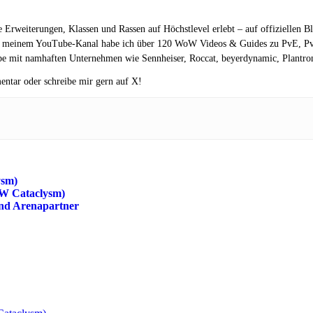
le Erweiterungen, Klassen und Rassen auf Höchstlevel erlebt – auf offiziellen B
 meinem YouTube-Kanal habe ich über 120 WoW Videos & Guides zu PvE, PvP v
e mit namhaften Unternehmen wie Sennheiser, Roccat, beyerdynamic, Plantroni
entar oder schreibe mir gern auf X!
ysm)
WoW Cataclysm)
und Arenapartner