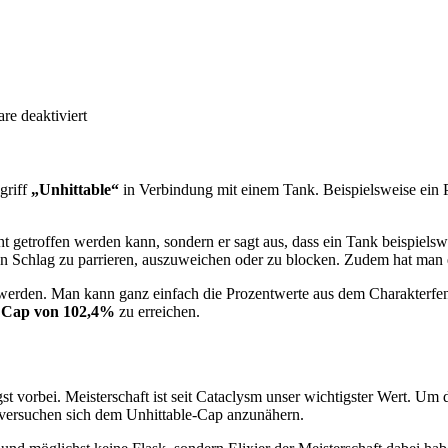
für
e deaktiviert
Unhittable
Tank
als
Krieger
griff
„Unhittable“
in Verbindung mit einem Tank. Beispielsweise ein 
ht getroffen werden kann, sondern er sagt aus, dass ein Tank beispiels
nen Schlag zu parrieren, auszuweichen oder zu blocken. Zudem hat man
erden. Man kann ganz einfach die Prozentwerte aus dem Charakterfenst
s
Cap von 102,4%
zu erreichen.
gst vorbei. Meisterschaft ist seit Cataclysm unser wichtigster Wert. Um
t versuchen sich dem Unhittable-Cap anzunähern.