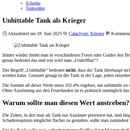
Schurke
Todesritter
Unhittable Tank als Krieger
🕒 Aktualisiert am 18. Juni 2025
📂
Cataclysm
,
Krieger
💬
Kommentar
Immer wieder findet man in verschiedenen Foren oder Guides den Be
genau bedeutet das und wie wird man „Untreffbar“?
Der Begriff „Unhittable“ bedeutet
nicht
, dass der Tank überhaupt nic
werden kann. Genauer gesagt ist der Tank in der Lage, jeden einzel
Die Summe all dieser Werte muss 102.4% ergeben, um unhittable zu w
Ohne Ausrüstung aus den Feuerlanden ist es praktisch unmöglich da
Warum sollte man diesen Wert anstreben?
Die Zeiten, in den man als Tank nur Ausdauer priorisiert hat, sind län
Schadensspitzen möglichst flacher zu gestalten, sollte man zumindes