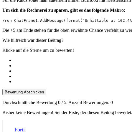
Für die Raids sollte man außerdem immer Bufffood mit Meisterschaft 
Um sich die Rechnerei zu sparen, gibt es das folgende Makro:
/run ChatFrame1:AddMessage(format("Unhittable at 102.4%
Die +5 am Ende stehen für die oben erwähnte Chance verfehlt zu we
Wie hilfreich war dieser Beitrag?
Klicke auf die Sterne um zu bewerten!
Bewertung Abschicken
Durchschnittliche Bewertung
0
/ 5. Anzahl Bewertungen:
0
Bisher keine Bewertungen! Sei der Erste, der diesen Beitrag bewertet
Forti