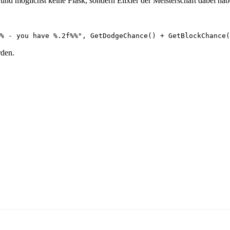
und möglichst keine Flask, sondern Elixier der Meisterschaft dabei hab
% - you have %.2f%%", GetDodgeChance() + GetBlockChance(
rden.
.