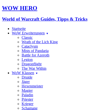
WOW HERO
World of Warcraft Guides, Tipps & Tricks
Startseite
WoW Erweiterungen
Classic
Wrath of the Lich King
Cataclysm
Mists of Pandaria
Battle for Azeroth
Legion
Dragonflight
The War Within
WoW Klassen
Druide
Jäger
Hexenmeister
Magier
Paladin
Priester
Krieger
Schamane