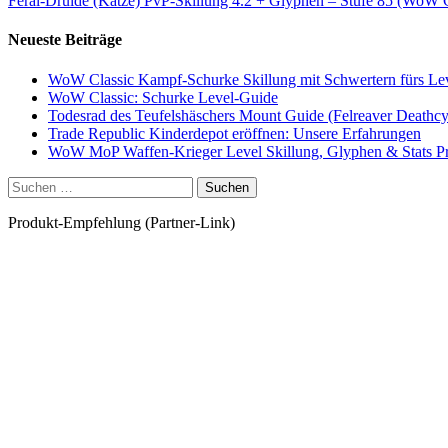
Feral-Druide (Katze) PvP-Skillung 4.2 + Glyphen – Stufe 85 (WoW 
Neueste Beiträge
WoW Classic Kampf-Schurke Skillung mit Schwertern fürs Le
WoW Classic: Schurke Level-Guide
Todesrad des Teufelshäschers Mount Guide (Felreaver Deathcy
Trade Republic Kinderdepot eröffnen: Unsere Erfahrungen
WoW MoP Waffen-Krieger Level Skillung, Glyphen & Stats Pri
Suchen
nach:
Produkt-Empfehlung (Partner-Link)