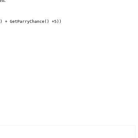
en.
) + GetParryChance() +5))