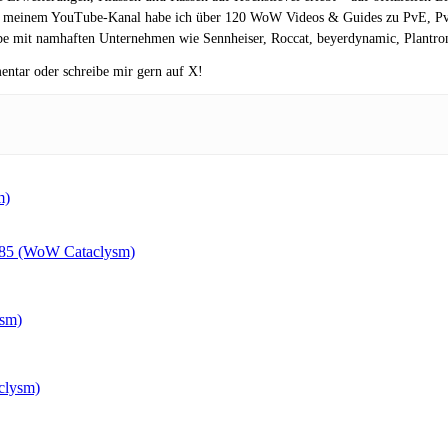
 meinem YouTube-Kanal habe ich über 120 WoW Videos & Guides zu PvE, PvP v
e mit namhaften Unternehmen wie Sennheiser, Roccat, beyerdynamic, Plantroni
entar oder schreibe mir gern auf X!
m)
e 85 (WoW Cataclysm)
ysm)
clysm)