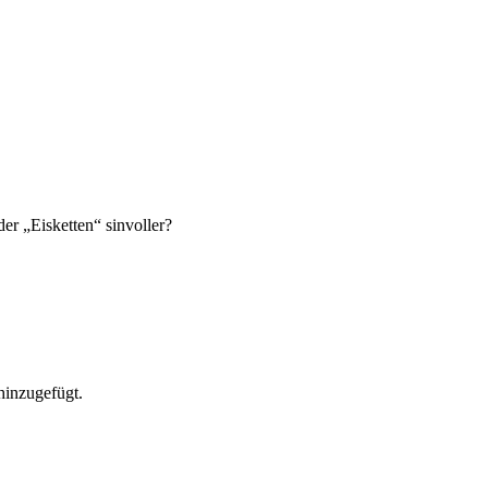
er „Eisketten“ sinvoller?
hinzugefügt.