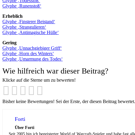
Glyphe ‚Todesstoß‘
Glyphe ‚Runenstoß‘
Erheblich
Glyphe ‚Finsterer Beistand‘
Glyphe ‚Strangulieren‘
Glyphe ‚Antimagische Hülle‘
Gering
Glyphe ‚Unnachgiebiger Griff‘
Glyphe ‚Horn des Winters‘
Glyphe ‚Umarmung des Todes‘
Wie hilfreich war dieser Beitrag?
Klicke auf die Sterne um zu bewerten!
Bisher keine Bewertungen! Sei der Erste, der diesen Beitrag bewertet
Forti
Über Forti
Seit 2005 bin ich begeisterter World of Warcraft-Spieler und habe fast al