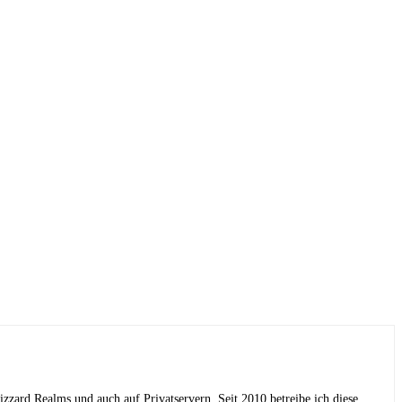
lizzard Realms und auch auf Privatservern. Seit 2010 betreibe ich diese