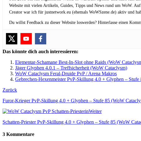
Website mit vielen Artikeln, Guides, Tipps und News rund um WoW. Auf
Creator war ich für justnetwork.eu (ehemals WoWSzene.de) aktiv und hab
Du willst Feedback zu dieser Website loswerden? Hinterlasse einen Komm
Das könnte dich auch interessieren:
Elementar-Schamane Best-In-Slot ohne Raids (WoW Cataclys
Jäger Glyphen 4.0.1 – Treffsicherheit (WoW Cataclysm)
WoW Cataclysm Feral-Druide PvP / Arena Makros
Gebrechen-Hexenmeister PvP-Skillung 4.0 + Glyphen – Stuf
Zurück
Furor-Krieger PvP-Skillung 4.0 + Glyphen – Stufe 85 (WoW Catacl
Weiter
Schatten-Priester PvP-Skillung 4.0 + Glyphen – Stufe 85 (WoW Cata
3 Kommentare