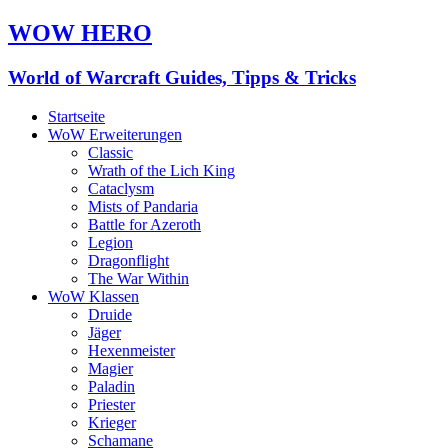
WOW HERO
World of Warcraft Guides, Tipps & Tricks
Startseite
WoW Erweiterungen
Classic
Wrath of the Lich King
Cataclysm
Mists of Pandaria
Battle for Azeroth
Legion
Dragonflight
The War Within
WoW Klassen
Druide
Jäger
Hexenmeister
Magier
Paladin
Priester
Krieger
Schamane