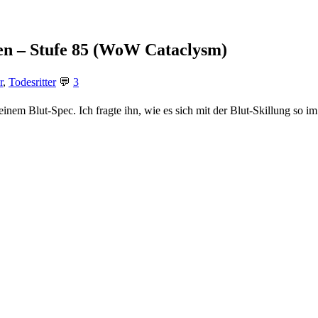
hen – Stufe 85 (WoW Cataclysm)
r
,
Todesritter
💬
3
nem Blut-Spec. Ich fragte ihn, wie es sich mit der Blut-Skillung so im Pv