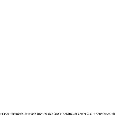
.
le Erweiterungen, Klassen und Rassen auf Höchstlevel erlebt – auf offiziellen B