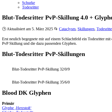
Schurke
Todesritter
Blut-Todesritter PvP-Skillung 4.0 + Glyp
🕒 Aktualisiert am 5. März 2025
📂
Cataclysm
,
Skillungen
,
Todesritte
Erst neulich begegnete mir auf einem Schlachtfeld ein Todesritter mit ei
PvP Skillung und die dazu passenden Glyphen.
Blut-Todesritter PvP-Skillungen
Blut-Todesritter PvP-Skillung 32/0/9
Blut-Todesritter PvP-Skillung 35/6/0
Blood DK Glyphen
Primär
Glyphe ‚Herzstoß‘