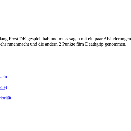
r lang Frost DK gespielt hab und muss sagen mit ein paar Abänderungen
 mehr runenmacht und die andern 2 Punkte fürn Deathgrip genommen.
veln
cle)
orität