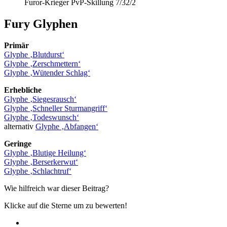
Furor-Krieger PvP-Skillung 7/32/2
Fury Glyphen
Primär
Glyphe ‚Blutdurst‘
Glyphe ‚Zerschmettern‘
Glyphe ‚Wütender Schlag‘
Erhebliche
Glyphe ‚Siegesrausch‘
Glyphe ‚Schneller Sturmangriff‘
Glyphe ‚Todeswunsch‘
alternativ
Glyphe ‚Abfangen‘
Geringe
Glyphe ‚Blutige Heilung‘
Glyphe ‚Berserkerwut‘
Glyphe ‚Schlachtruf‘
Wie hilfreich war dieser Beitrag?
Klicke auf die Sterne um zu bewerten!