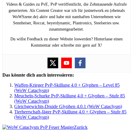
Videos & Guides zu PvE, PvP veröffentlicht, die Zehntausende Aufrufe
generierten. Als Content Creator war ich für justnetwork.eu (ehemals
WoWSzene.de) aktiv und habe mit namhaften Unternehmen wie
Sennheiser, Roccat, beyerdynamic, Plantronics, Steelseries usw.
zusammengearbeitet.
Du willst Feedback zu dieser Website loswerden? Hinterlasse einen
Kommentar oder schreibe mir gern auf X!
Das könnte dich auch interessieren:
Waffen-Krieger PvP-Skillung 4.0 + Glyphen – Level 85
(WoW Cataclysm)
Meucheln-Schurke PvP-Skillung 4.0 + Glyphen – Stufe 85
(WoW Cataclysm)
Gleichgewichts-Druide Glyphen 4.0.1 (WoW Cataclysm)
Tierherrschaft-Jäger PvP-Skillung 4.0 + Glyphen – Stufe 85
(WoW Cataclysm)
Zurück