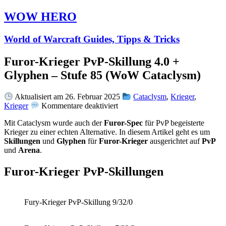
WOW HERO
World of Warcraft Guides, Tipps & Tricks
Furor-Krieger PvP-Skillung 4.0 +
Glyphen – Stufe 85 (WoW Cataclysm)
Aktualisiert am 26. Februar 2025
Cataclysm
,
Krieger
,
für
Krieger
Kommentare deaktiviert
Furor-
Mit Cataclysm wurde auch der
Furor-Spec
für PvP begeisterte
Krieger
Krieger zu einer echten Alternative. In diesem Artikel geht es um
PvP-
Skillungen
und
Glyphen
für
Furor-Krieger
ausgerichtet auf
PvP
Skillung
und
Arena
.
4.0
+
Glyphen
Furor-Krieger PvP-Skillungen
–
Stufe
85
Fury-Krieger PvP-Skillung 9/32/0
(WoW
Cataclysm)