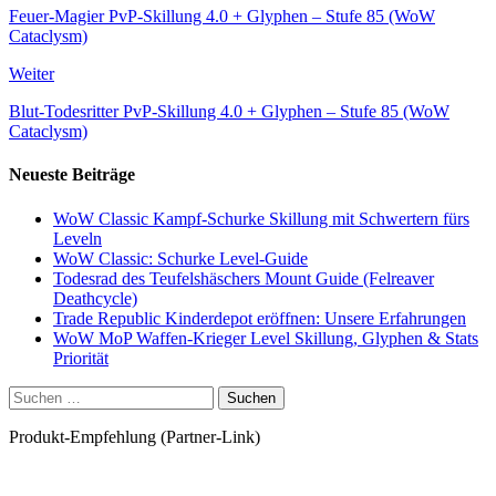
Feuer-Magier PvP-Skillung 4.0 + Glyphen – Stufe 85 (WoW
Cataclysm)
Weiter
Blut-Todesritter PvP-Skillung 4.0 + Glyphen – Stufe 85 (WoW
Cataclysm)
Neueste Beiträge
WoW Classic Kampf-Schurke Skillung mit Schwertern fürs
Leveln
WoW Classic: Schurke Level-Guide
Todesrad des Teufelshäschers Mount Guide (Felreaver
Deathcycle)
Trade Republic Kinderdepot eröffnen: Unsere Erfahrungen
WoW MoP Waffen-Krieger Level Skillung, Glyphen & Stats
Priorität
Suchen
nach:
Produkt-Empfehlung (Partner-Link)