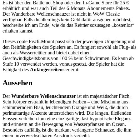
Es ist über den Battle.net Shop oder den In-Game Store für 25 €
erhältlich und war auch Teil des 6-Monats-Abonnements-Pakets.
Der Wunderbare Wellenschnauzer ist nicht in WoW Classic
verfügbar. Falls du allerdings kein Geld dafür ausgeben möchtest,
beschreibe ich am Ende, wie du das Reittier sozusagen „kostenlos“
erhalten kannst.
Dieses coole Fisch-Mount passt sich der jeweiligen Umgebung und
den Reitfähigkeiten des Spielers an. Es fungiert sowohl als Flug- als
auch als Wasserreittier und bietet dabei einen
Geschwindigkeitsbonus von 100 % beim Schwimmen. Es kann ab
Stufe 10 verwendet werden, vorausgesetzt, der Spieler hat die
Fähigkeit des
Anfängerreitens
erlernt.
Aussehen
Der
Wunderbare Wellenschnauzer
ist ein majestätischer Fisch.
Sein Körper erstrahlt in lebendigen Farben – eine Mischung aus
schimmerndem Blau, leuchtendem Orange und Weiß, die durch
perlmuttartige Akzente unterstrichen wird. Die langen, fließenden
Flossen verleihen ihm eine einzigartige, fast hypnotische Eleganz
und erinnern an die Bewegung von Wasserpflanzen im Ozean.
Besonders auffällig ist die markant verlängerte Schnauze, die ihm
einen unverwechselbaren Ausdruck verleiht.