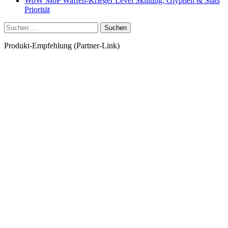
WoW MoP Waffen-Krieger Level Skillung, Glyphen & Stats
Priorität
Suchen
nach:
Produkt-Empfehlung (Partner-Link)