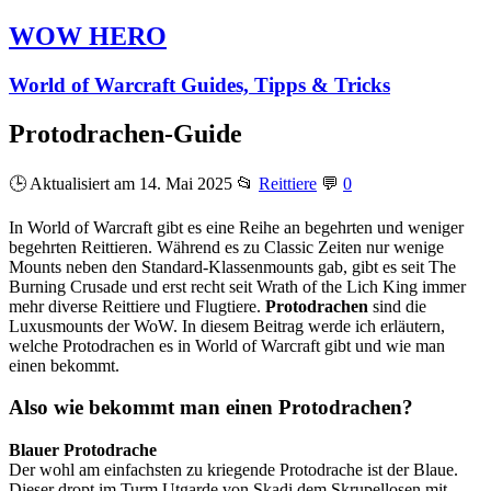
WOW HERO
World of Warcraft Guides, Tipps & Tricks
Protodrachen-Guide
🕒 Aktualisiert am 14. Mai 2025
📂
Reittiere
💬
0
In World of Warcraft gibt es eine Reihe an begehrten und weniger
begehrten Reittieren. Während es zu Classic Zeiten nur wenige
Mounts neben den Standard-Klassenmounts gab, gibt es seit The
Burning Crusade und erst recht seit Wrath of the Lich King immer
mehr diverse Reittiere und Flugtiere.
Protodrachen
sind die
Luxusmounts der WoW. In diesem Beitrag werde ich erläutern,
welche Protodrachen es in World of Warcraft gibt und wie man
einen bekommt.
Also wie bekommt man einen Protodrachen?
Blauer Protodrache
Der wohl am einfachsten zu kriegende Protodrache ist der Blaue.
Dieser dropt im Turm Utgarde von Skadi dem Skrupellosen mit