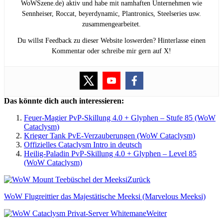
WoWSzene.de) aktiv und habe mit namhaften Unternehmen wie
Sennheiser, Roccat, beyerdynamic, Plantronics, Steelseries usw.
zusammengearbeitet.
Du willst Feedback zu dieser Website loswerden? Hinterlasse einen
Kommentar oder schreibe mir gern auf X!
Das könnte dich auch interessieren:
Feuer-Magier PvP-Skillung 4.0 + Glyphen – Stufe 85 (WoW
Cataclysm)
Krieger Tank PvE-Verzauberungen (WoW Cataclysm)
Offizielles Cataclysm Intro in deutsch
Heilig-Paladin PvP-Skillung 4.0 + Glyphen – Level 85
(WoW Cataclysm)
Zurück
WoW Flugreittier das Majestätische Meeksi (Marvelous Meeksi)
Weiter