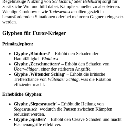
Regelmäßige Nutzung von
Schlachtruf
oder
Befehlsruf
sorgt für
zusätzliche Wut und hilft dabei, Kämpfe schneller zu absolvieren.
Wichtige Cooldowns wie
Todeswunsch
sollten gezielt in
herausfordernden Situationen oder bei mehreren Gegnern eingesetzt
werden.
Glyphen für Furor-Krieger
Primärglyphen:
Glyphe ‚Blutdurst‘
– Erhöht den Schaden der
Hauptfähigkeit
Blutdurst
.
Glyphe ‚Zerschmettern‘
– Erhöht den Schaden von
Überwältigen
, einer der stärkeren Angriffe.
Glyphe ‚Wütender Schlag‘
– Erhöht die kritische
Trefferchance von
Wütender Schlag
, was die Rotation
effizienter macht.
Erhebliche Glyphen:
Glyphe ‚Siegesrausch‘
– Erhöht die Heilung von
Siegesrausch
, wodurch die Pausen zwischen Kämpfen
reduziert werden.
Glyphe ‚Spalten‘
– Erhöht den Cleave-Schaden und macht
Flächenangriffe effektiver.