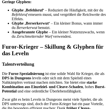
Geringe Glyphen:
Glyphe ‚Befehlsruf‘
– Reduziert die Häufigkeit, mit der du
Befehlsruf
erneuern musst, und vergrößert die Reichweite des
Effekts.
Glyphe ‚Berserkerwut‘
– Ein kleiner Bonus, wann immer
du
Berserkerwut
benutzt.
Ausgebrannte Glyphe
– Ein kleiner Nutzenzuwachs, wenn
du
Zerschmetternder Wurf
verwendest.
Furor-Krieger – Skillung & Glyphen für
das Leveln
Talentverteilung
Die
Furor-Spezialisierung
ist eine solide Wahl für Krieger, die als
DPS in Dungeons
leveln oder sich mit dem Spielstil eines
Nahkämpfers vertraut machen möchten. Sie bietet eine
starke
Kombination aus Einzelziel- und Cleave-Schaden
, hohes
Burst-
Potential
und eine ordentliche Überlebensfähigkeit.
Zwar gibt es beim Leveln in Dungeons meist viele Spieler, die als
DPS unterwegs sind, doch der Furor-Krieger hat ein paar Vorteile,
die ihn besonders effizient machen: Dank
früher Cleave-