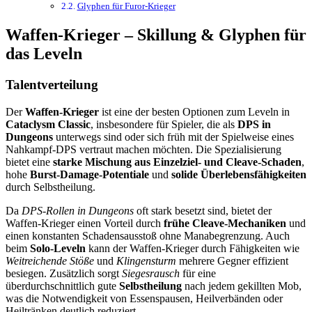
Glyphen für Furor-Krieger
Waffen-Krieger – Skillung & Glyphen für
das Leveln
Talentverteilung
Der
Waffen-Krieger
ist eine der besten Optionen zum Leveln in
Cataclysm Classic
, insbesondere für Spieler, die als
DPS in
Dungeons
unterwegs sind oder sich früh mit der Spielweise eines
Nahkampf-DPS vertraut machen möchten. Die Spezialisierung
bietet eine
starke Mischung aus Einzelziel- und Cleave-Schaden
,
hohe
Burst-Damage-Potentiale
und
solide Überlebensfähigkeiten
durch Selbstheilung.
Da
DPS-Rollen in Dungeons
oft stark besetzt sind, bietet der
Waffen-Krieger einen Vorteil durch
frühe Cleave-Mechaniken
und
einen konstanten Schadensausstoß ohne Manabegrenzung. Auch
beim
Solo-Leveln
kann der Waffen-Krieger durch Fähigkeiten wie
Weitreichende Stöße
und
Klingensturm
mehrere Gegner effizient
besiegen. Zusätzlich sorgt
Siegesrausch
für eine
überdurchschnittlich gute
Selbstheilung
nach jedem gekillten Mob,
was die Notwendigkeit von Essenspausen, Heilverbänden oder
Heiltränken deutlich reduziert.