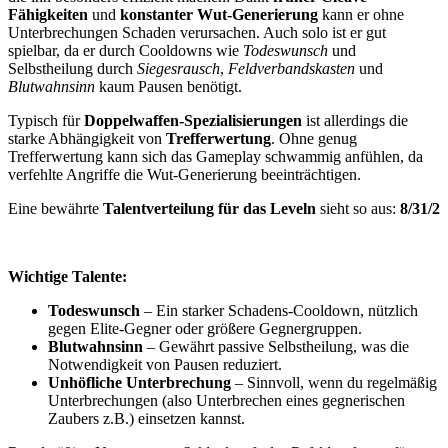
Fähigkeiten
und
konstanter Wut-Generierung
kann er ohne
Unterbrechungen Schaden verursachen. Auch solo ist er gut
spielbar, da er durch Cooldowns wie
Todeswunsch
und
Selbstheilung durch
Siegesrausch
,
Feldverbandskasten
und
Blutwahnsinn
kaum Pausen benötigt.
Typisch für
Doppelwaffen-Spezialisierungen
ist allerdings die
starke Abhängigkeit von
Trefferwertung
. Ohne genug
Trefferwertung kann sich das Gameplay schwammig anfühlen, da
verfehlte Angriffe die Wut-Generierung beeinträchtigen.
Eine bewährte
Talentverteilung für das Leveln
sieht so aus:
8/31/2
Wichtige Talente:
Todeswunsch
– Ein starker Schadens-Cooldown, nützlich
gegen Elite-Gegner oder größere Gegnergruppen.
Blutwahnsinn
– Gewährt passive Selbstheilung, was die
Notwendigkeit von Pausen reduziert.
Unhöfliche Unterbrechung
– Sinnvoll, wenn du regelmäßig
Unterbrechungen (also Unterbrechen eines gegnerischen
Zaubers z.B.) einsetzen kannst.