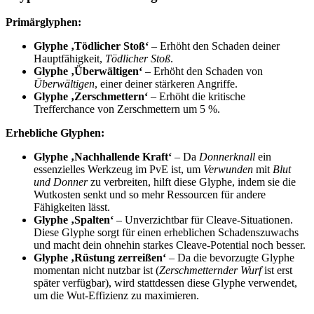
Primärglyphen:
Glyphe ‚Tödlicher Stoß‘
– Erhöht den Schaden deiner
Hauptfähigkeit,
Tödlicher Stoß
.
Glyphe ‚Überwältigen‘
– Erhöht den Schaden von
Überwältigen
, einer deiner stärkeren Angriffe.
Glyphe ‚Zerschmettern‘
– Erhöht die kritische
Trefferchance von Zerschmettern um 5 %.
Erhebliche Glyphen:
Glyphe ‚Nachhallende Kraft‘
– Da
Donnerknall
ein
essenzielles Werkzeug im PvE ist, um
Verwunden
mit
Blut
und Donner
zu verbreiten, hilft diese Glyphe, indem sie die
Wutkosten senkt und so mehr Ressourcen für andere
Fähigkeiten lässt.
Glyphe ‚Spalten‘
– Unverzichtbar für Cleave-Situationen.
Diese Glyphe sorgt für einen erheblichen Schadenszuwachs
und macht dein ohnehin starkes Cleave-Potential noch besser.
Glyphe ‚Rüstung zerreißen‘
– Da die bevorzugte Glyphe
momentan nicht nutzbar ist (
Zerschmetternder Wurf
ist erst
später verfügbar), wird stattdessen diese Glyphe verwendet,
um die Wut-Effizienz zu maximieren.