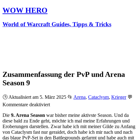
WOW HERO
World of Warcraft Guides, Tipps & Tricks
Zusammenfassung der PvP und Arena
Season 9
🕒 Aktualisiert am 5. März 2025
📂
Arena
,
Cataclysm
,
Krieger
💬
für
Kommentare deaktiviert
Zusammenfassung
Die
9. Arena Season
war bisher meine aktivste Season. Und da
der
diese bald zu Ende geht, möchte ich mal meine Erfahrungen und
PvP
Eroberungen darstellen. Zwar habe ich mit meiner Gilde zu Anfang
und
von Cataclysm fast nur geraidet, doch habe ich mir nach und nach
Arena
das blaue PvP-Set in den Battlegrounds gefarmt und habe auch mit
Season