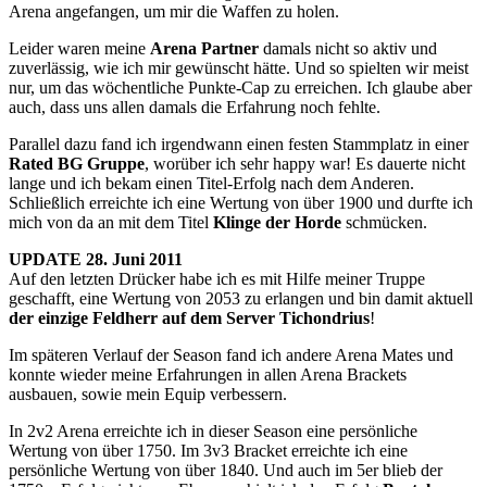
Arena angefangen, um mir die Waffen zu holen.
9
Leider waren meine
Arena Partner
damals nicht so aktiv und
zuverlässig, wie ich mir gewünscht hätte. Und so spielten wir meist
nur, um das wöchentliche Punkte-Cap zu erreichen. Ich glaube aber
auch, dass uns allen damals die Erfahrung noch fehlte.
Parallel dazu fand ich irgendwann einen festen Stammplatz in einer
Rated BG Gruppe
, worüber ich sehr happy war! Es dauerte nicht
lange und ich bekam einen Titel-Erfolg nach dem Anderen.
Schließlich erreichte ich eine Wertung von über 1900 und durfte ich
mich von da an mit dem Titel
Klinge der Horde
schmücken.
UPDATE 28. Juni 2011
Auf den letzten Drücker habe ich es mit Hilfe meiner Truppe
geschafft, eine Wertung von 2053 zu erlangen und bin damit aktuell
der einzige Feldherr auf dem Server Tichondrius
!
Im späteren Verlauf der Season fand ich andere Arena Mates und
konnte wieder meine Erfahrungen in allen Arena Brackets
ausbauen, sowie mein Equip verbessern.
In 2v2 Arena erreichte ich in dieser Season eine persönliche
Wertung von über 1750. Im 3v3 Bracket erreichte ich eine
persönliche Wertung von über 1840. Und auch im 5er blieb der