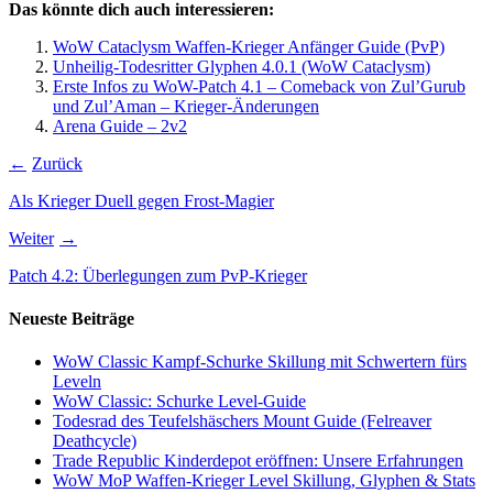
Das könnte dich auch interessieren:
WoW Cataclysm Waffen-Krieger Anfänger Guide (PvP)
Unheilig-Todesritter Glyphen 4.0.1 (WoW Cataclysm)
Erste Infos zu WoW-Patch 4.1 – Comeback von Zul’Gurub
und Zul’Aman – Krieger-Änderungen
Arena Guide – 2v2
Zurück
Als Krieger Duell gegen Frost-Magier
Weiter
Patch 4.2: Überlegungen zum PvP-Krieger
Neueste Beiträge
WoW Classic Kampf-Schurke Skillung mit Schwertern fürs
Leveln
WoW Classic: Schurke Level-Guide
Todesrad des Teufelshäschers Mount Guide (Felreaver
Deathcycle)
Trade Republic Kinderdepot eröffnen: Unsere Erfahrungen
WoW MoP Waffen-Krieger Level Skillung, Glyphen & Stats