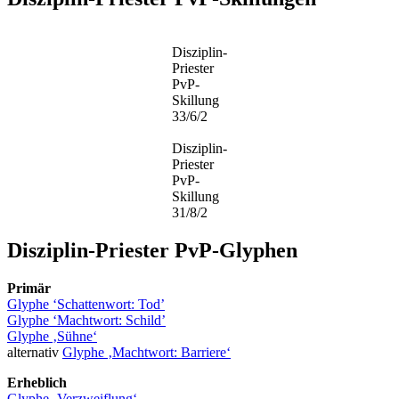
Disziplin-
Priester
PvP-
Skillung
33/6/2
Disziplin-
Priester
PvP-
Skillung
31/8/2
Disziplin-Priester PvP-Glyphen
Primär
Glyphe ‘Schattenwort: Tod’
Glyphe ‘Machtwort: Schild’
Glyphe ‚Sühne‘
alternativ
Glyphe ‚Machtwort: Barriere‘
Erheblich
Glyphe ‚Verzweiflung‘