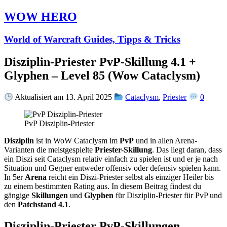
WOW HERO
World of Warcraft Guides, Tipps & Tricks
Disziplin-Priester PvP-Skillung 4.1 +
Glyphen – Level 85 (Wow Cataclysm)
Aktualisiert am 13. April 2025
Cataclysm
,
Priester
0
PvP Disziplin-Priester
Disziplin
ist in WoW Cataclysm im
PvP
und in allen Arena-
Varianten die meistgespielte
Priester-Skillung
. Das liegt daran, dass
ein Diszi seit Cataclysm relativ einfach zu spielen ist und er je nach
Situation und Gegner entweder offensiv oder defensiv spielen kann.
In 5er
Arena
reicht ein Diszi-Priester selbst als einziger Heiler bis
zu einem bestimmten Rating aus. In diesem Beitrag findest du
gängige
Skillungen
und
Glyphen
für Disziplin-Priester für PvP und
den
Patchstand 4.1
.
Disziplin-Priester PvP-Skillungen