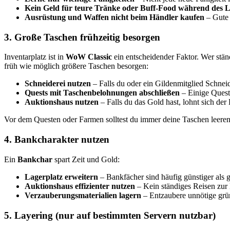
Kein Geld für teure Tränke oder Buff-Food während des 
Ausrüstung und Waffen nicht beim Händler kaufen
– Gute 
3. Große Taschen frühzeitig besorgen
Inventarplatz ist in
WoW Classic
ein entscheidender Faktor. Wer stän
früh wie möglich größere Taschen besorgen:
Schneiderei nutzen
– Falls du oder ein Gildenmitglied Schneid
Quests mit Taschenbelohnungen abschließen
– Einige Quest
Auktionshaus nutzen
– Falls du das Gold hast, lohnt sich der
Vor dem Questen oder Farmen solltest du immer deine Taschen leeren.
4. Bankcharakter nutzen
Ein
Bankchar
spart Zeit und Gold:
Lagerplatz erweitern
– Bankfächer sind häufig günstiger als 
Auktionshaus effizienter nutzen
– Kein ständiges Reisen zur 
Verzauberungsmaterialien lagern
– Entzaubere unnötige grün
5. Layering (nur auf bestimmten Servern nutzbar)