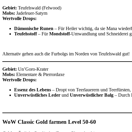
Gebiet:
Teufelswald (Felwood)
Mobs:
Jadefeuer-Satyrn
Wertvolle Drops:
Dämonische Runen
– Für Heiler wichtig, da sie Mana wiederh
Teufelsstoff
– Für
Mondstoff
-Umwandlung und Schneiderei ge
Alternativ gehen auch die Furbolgs im Norden von Teufelswald gut!
Gebiet:
Un’Goro-Krater
Mobs:
Elementare & Pterrordaxe
Wertvolle Drops:
Essenz des Lebens
– Dropt von Teerlauerern und Teerfürsten,
Unverwüstliches Leder
und
Unverwüstlicher Balg
– Durch K
WoW Classic Gold farmen Level 50-60