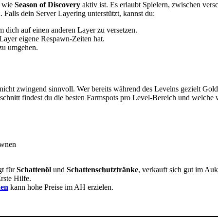
n wie
Season of Discovery
aktiv ist. Es erlaubt Spielern, zwischen ver
 Falls dein Server Layering unterstützt, kannst du:
m dich auf einen anderen Layer zu versetzen.
r Layer eigene Respawn-Zeiten hat.
 zu umgehen.
icht zwingend sinnvoll. Wer bereits während des Levelns gezielt Gold v
schnitt findest du die besten Farmspots pro Level-Bereich und welche
awnen
t für
Schattenöl
und
Schattenschutztränke
, verkauft sich gut im Auk
ste Hilfe.
nen
kann hohe Preise im AH erzielen.