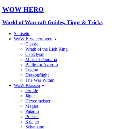
WOW HERO
World of Warcraft Guides, Tipps & Tricks
Startseite
WoW Erweiterungen
Classic
Wrath of the Lich King
Cataclysm
Mists of Pandaria
Battle for Azeroth
Legion
Dragonflight
The War Within
WoW Klassen
Druide
Jäger
Hexenmeister
Magier
Paladin
Priester
Krieger
Schamane