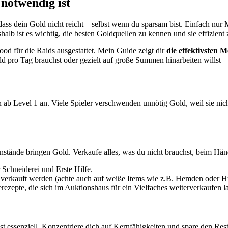
notwendig ist
ss dein Gold nicht reicht – selbst wenn du sparsam bist. Einfach nur 
alb ist es wichtig, die besten Goldquellen zu kennen und sie effizient 
d für die Raids ausgestattet. Mein Guide zeigt dir
die effektivsten 
ld pro Tag brauchst oder gezielt auf große Summen hinarbeiten willst – h
n ab Level 1 an. Viele Spieler verschwenden unnötig Gold, weil sie nic
nstände bringen Gold. Verkaufe alles, was du nicht brauchst, beim Hän
 Schneiderei und Erste Hilfe.
 verkauft werden (achte auch auf weiße Items wie z.B. Hemden oder H
zepte, die sich im Auktionshaus für ein Vielfaches weiterverkaufen l
st essenziell. Konzentriere dich auf Kernfähigkeiten und spare den Rest