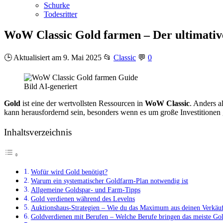
Schurke
Todesritter
WoW Classic Gold farmen – Der ultimati
🕒 Aktualisiert am 9. Mai 2025
📂
Classic
💬
0
Bild AI-generiert
Gold
ist eine der wertvollsten Ressourcen in
WoW Classic
. Anders al
kann herausfordernd sein, besonders wenn es um große Investitionen 
Inhaltsverzeichnis
Wofür wird Gold benötigt?
Warum ein systematischer Goldfarm-Plan notwendig ist
Allgemeine Goldspar- und Farm-Tipps
Gold verdienen während des Levelns
Auktionshaus-Strategien – Wie du das Maximum aus deinen Verkäuf
Goldverdienen mit Berufen – Welche Berufe bringen das meiste Go