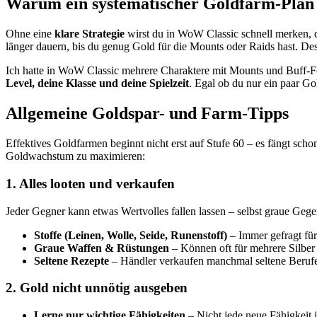
Warum ein systematischer Goldfarm-Plan 
Ohne eine
klare Strategie
wirst du in WoW Classic schnell merken, da
länger dauern, bis du genug Gold für die Mounts oder Raids hast. Desh
Ich hatte in WoW Classic mehrere Charaktere mit Mounts und Buff-Foo
Level, deine Klasse und deine Spielzeit
. Egal ob du nur ein paar Go
Allgemeine Goldspar- und Farm-Tipps
Effektives Goldfarmen beginnt nicht erst auf Stufe 60 – es fängt scho
Goldwachstum zu maximieren:
1. Alles looten und verkaufen
Jeder Gegner kann etwas Wertvolles fallen lassen – selbst graue Gege
Stoffe (Leinen, Wolle, Seide, Runenstoff)
– Immer gefragt für
Graue Waffen & Rüstungen
– Können oft für mehrere Silber
Seltene Rezepte
– Händler verkaufen manchmal seltene Berufere
2. Gold nicht unnötig ausgeben
Lerne nur wichtige Fähigkeiten
– Nicht jede neue Fähigkeit i