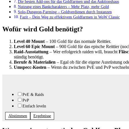
Die besten Add-ons für das Goldfarmen und das Auktionshaus
Nutzung eines Bankcharakters – Mehr Platz, mehr Gold
Solo-Dungeon-Farming – Goldverdienen durch Instanzen
Fazit – Dein Weg zu effektivem Goldfarmen in WoW Classic
Wofür wird Gold benötigt?
Level 40 Mount
– 100 Gold für das normale Reittier.
Level 60 Epic Mount
– 900 Gold für das epische Reittier (noc
Raid-Ausstattung
– Wer erfolgreich raiden will, braucht
Fläs
ständig benötigt.
Berufe & Materialien
– Egal ob für die eigene Ausrüstung ode
Umspecc-Kosten
– Wenn du zwischen PvE und PvP wechselst o
PvE & Raids
PvP
Einfach leveln
Abstimmen
Ergebnisse