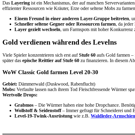
Das
Layering
ist ein Mechanismus, der auf manchen Servervariante
effizienter Ressourcen wie Kräuter, Erze oder seltene Mobs zu farmen.
Einem Freund in einer anderen Layer-Gruppe beitreten
, u
Schneller seltene Gegner oder Ressourcen farmen
, da jede
Layer gezielt wechseln
, um Farmspots mit hoher Konkurrenz
Gold verdienen während des Levelns
Viele Spieler konzentrieren sich erst auf
Stufe 60
aufs Gold farmen – n
später das
epische Reittier auf Stufe 60
zu finanzieren. In diesem Ab
WoW Classic Gold farmen Level 20-30
Gebiet:
Dämmerwald (Duskwood, Rabenflucht)
Mobs:
Verfaulte lassen nach ihrem Tod Fleischfressende Würmer sp
Wertvolle Drops:
Grabmos
– Die Würmer haben eine hohe Dropchance. Benötig
Wollstoff & Seidenstoff
– Immer gefragt für Schneiderei und Er
Level-19-Twink-Ausrüstung
wie z.B.
Waldleder-Armschie